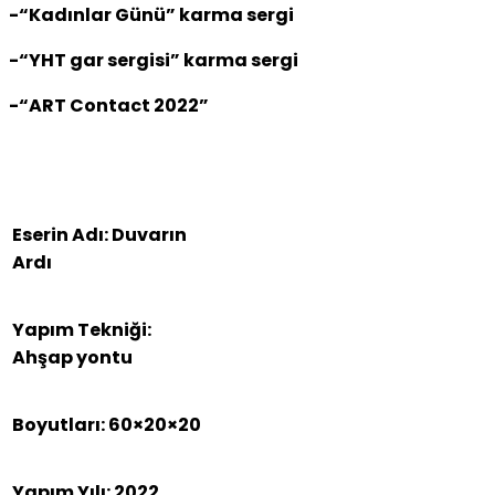
-“Kadınlar Günü” karma sergi
-“YHT gar sergisi” karma sergi
-“ART Contact 2022”
Eserin Adı: Duvarın
Ardı
Yapım Tekniği:
Ahşap yontu
Boyutları: 60×20×20
Yapım Yılı: 2022