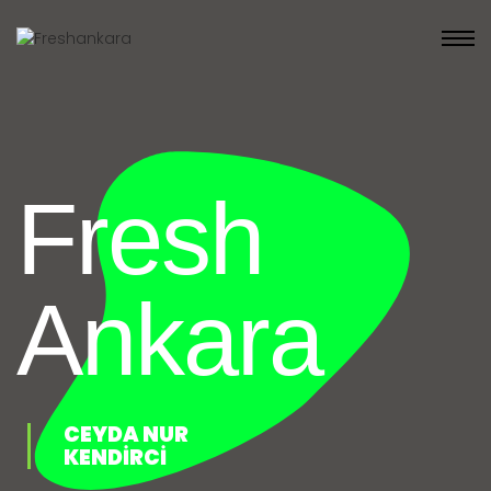
Fresh
Ankara
CEYDA NUR
KENDİRCİ