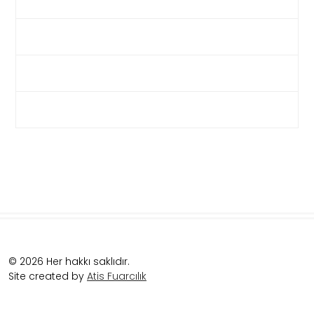
Yapım Tekniği:
Tuval Üzerine Akrilik ve Yağlıboya
Boyutları:
100×100
Yapım Yılı:
2021
Eser Fiyat Değerlendirmesi:
23.000 ₺
© 2026 Her hakkı saklıdır.
Site created by
Atis Fuarcılık