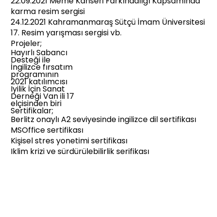
22.09.2021 Meme Kanseri Farkındalığı Kapsamında
karma resim sergisi
24.12.2021 Kahramanmaraş Sütçü İmam Üniversitesi
17. Resim yarışması sergisi vb.
Projeler;
Hayırlı Sabancı
Desteği ile
İngilizce fırsatım
programının
2021 katılımcısı
Iyilik İçin Sanat
Derneği Van ili 17
elçisinden biri
Sertifikalar;
Berlitz onaylı A2 seviyesinde ingilizce dil sertifikası
MSOffice sertifikası
Kişisel stres yonetimi sertifikası
Iklim krizi ve sürdürülebilirlik serifikası